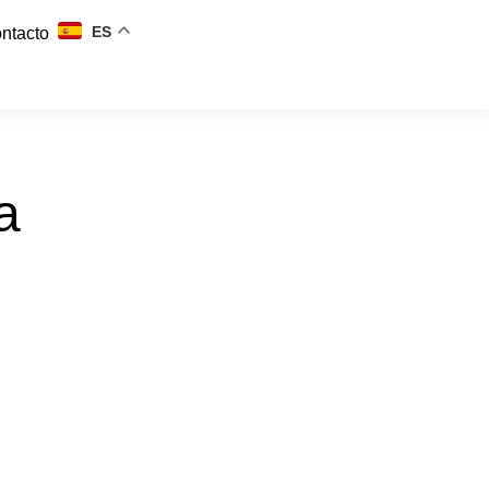
ES
ntacto
a