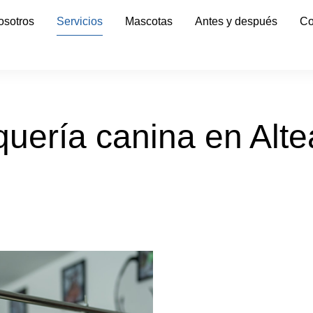
osotros
Servicios
Mascotas
Antes y después
Co
quería canina en Alte